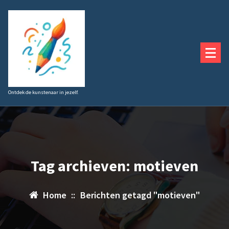
Ga
naar
de
inhoud
Ontdek de kunstenaar in jezelf.
Tag archieven: motieven
Home
::
Berichten getagd "motieven"