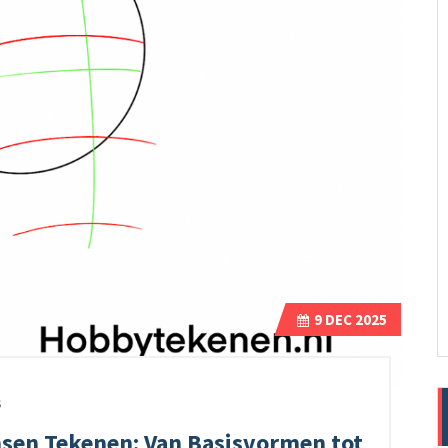
9
DEC 2025
s
nsen Tekenen: Van Basisvormen tot