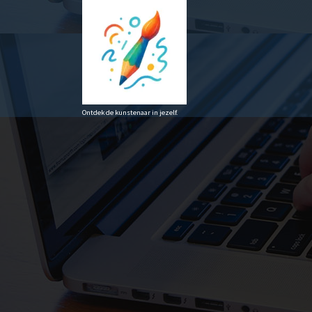
Ga
naar
de
inhoud
Ontdek de kunstenaar in jezelf.